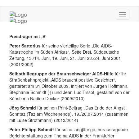
Preisträger mit ‚S‘
Peter Sartorius
für seine vierteilige Serie „Die AIDS-
Katastrophe im Süden Afrikas“, Seite Drei, Süddeutsche
Zeitung, 13./14. Juni, 19. Juni, 21. Juni 23./24. Juni 2001
(2001/2002)
Selbsthilfegruppe der Braunschweiger AIDS-Hilfe
für ihr
Straßenbahnprojekt „AIDS braucht positive Gesichter“,
gestartet am 31.Oktober 2009, initiiert von Jürgen Hoffmann,
Stephanie Schmidt (†) und Jean-Luc Tissot, gestaltet von der
Künstlerin Nadine Decker (2009/2010)
Jörg Schmid
für seinen Print-Beitrag „Das Ende der Angst“,
Sonntaz (Taz am Wochenende), 19./20.07.2014 (zusammen
mit Luise Strothmann) (2013/2014)
Peter-Philipp Schmitt
für seine langjährige, herausragende
Berichterstattung zum Thema AIDS in der Frankfurter