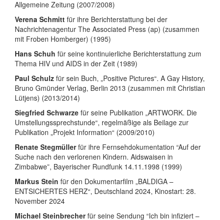
Allgemeine Zeitung (2007/2008)
Verena Schmitt
für ihre Berichterstattung bei der
Nachrichtenagentur The Associated Press (ap) (zusammen
mit Froben Homberger) (1995)
Hans Schuh
für seine kontinuierliche Berichterstattung zum
Thema HIV und AIDS in der Zeit (1989)
Paul Schulz
für sein Buch, „Positive Pictures“. A Gay History,
Bruno Gmünder Verlag, Berlin 2013 (zusammen mit Christian
Lütjens) (2013/2014)
Siegfried Schwarze
für seine Publikation „ARTWORK. Die
Umstellungssprechstunde“, regelmäßige als Beilage zur
Publikation „Projekt Information“ (2009/2010)
Renate Stegmüller
für ihre Fernsehdokumentation “Auf der
Suche nach den verlorenen Kindern. Aidswaisen in
Zimbabwe”, Bayerischer Rundfunk 14.11.1998 (1999)
Markus Stein
für den Dokumentarfilm „BALDIGA –
ENTSICHERTES HERZ“, Deutschland 2024, Kinostart: 28.
November 2024
Michael Steinbrecher
für seine Sendung “Ich bin infiziert –